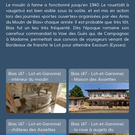
souris
Le moulin à farine a fonctionné jusqu'en 1940. Le rouet(dit à
«augets») est bien visible sous la voûte, et est mis en action
lors des journées «portes ouvertes» organisées par «les Amis
du Moulin de Bias» chaque année. Il est probable que très tôt,
Bias fut un lieu très fréquenté. Dès l'époque romaine son
carrefour commandait la Voie des Gués qui, de Campagnac
à Madame, permettait aux convois de voyageurs venant de
Bordeaux de franchir le Lot pour atteindre Excisum (Eysses).
Bias (47 - Lot-et-Garonne)
Bias (47 - Lot-et-Garonne)
- intérieur du moulin
- Maison des Assiettes
Bias (47 - Lot-et-Garonne)
Bias (47 - Lot-et-Garonne)
- château des Assiettes
- la roue à augets du