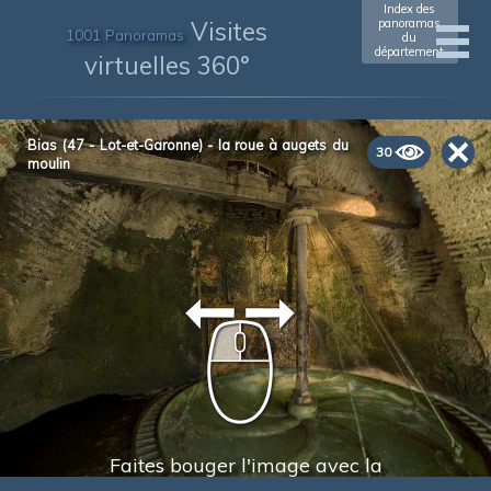
Index des
Visites
panoramas
1001 Panoramas
du
département
virtuelles 360°
Bias (47 - Lot-et-Garonne) - la roue à augets du
30
moulin
Faites bouger l'image avec la