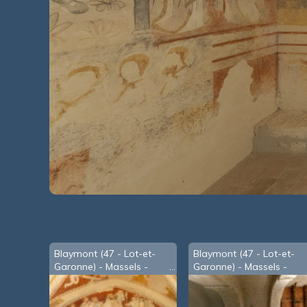
Blaymont (47 - Lot-et-
Blaymont (47 - Lot-et-
Garonne) - Massels -
Garonne) - Massels -
peintures de l'église
église-ste-Foy
Sainte Quitterie