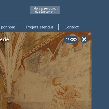
Index des panoramas
du département
par nom
Projets étendus
Contact
erie
28