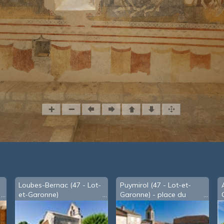
Loubes-Bernac (47 - Lot-
Puymirol (47 - Lot-et-
et-Garonne)
Garonne) - place du
village