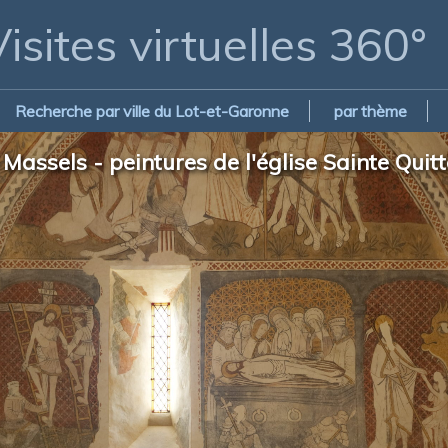
isites virtuelles 360°
Recherche par ville du Lot-et-Garonne
par thème
assels - peintures de l'église Sainte Quitt