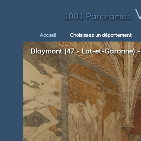
V
1001 Panoramas
Accueil
Choisissez un département
Blaymont (47 - Lot-et-Garonne) - M