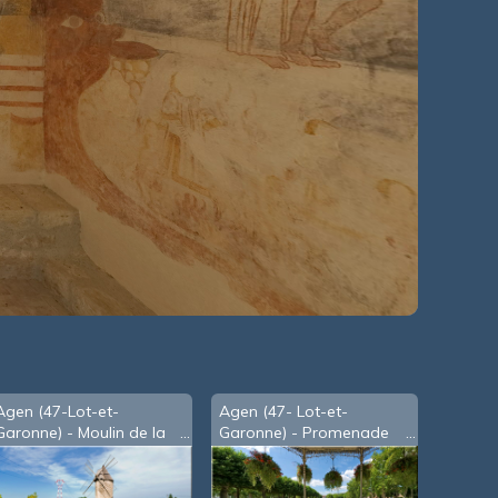
Agen (47-Lot-et-
Agen (47- Lot-et-
Garonne) - Moulin de la
Garonne) - Promenade
Tuque à Monbran (2008)
du Gravier (2008)