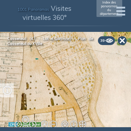
Index des
Visites
panoramas
1001 Panoramas
du
département
virtuelles 360°
xxxxxxxxxxxx
(xxxx)
Casseneuil (47 - Lot-et-Garonne) - Plan de
39
Casseneuil au XVIIIe