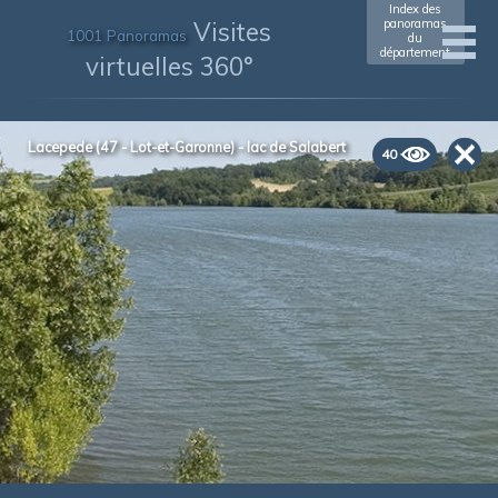
Index des
Visites
panoramas
1001 Panoramas
du
département
virtuelles 360°
Lacepede (47 - Lot-et-Garonne) - lac de Salabert
40