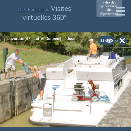
Index des
Visites
panoramas
1001 Panoramas
du
département
virtuelles 360°
Lavardac (47 - Lot-et-Garonne) - écluse
31