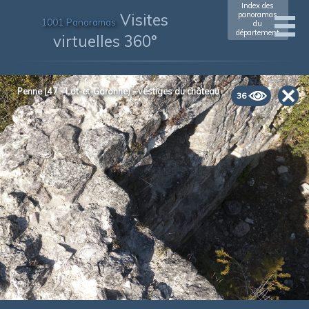
Index des
Visites
panoramas
1001 Panoramas
du
département
virtuelles 360°
Penne (47 - Lot-et-Garonne) - vestiges du château
36