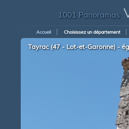
V
1001 Panoramas
Accueil
Choisissez un département
Tayrac (47 - Lot-et-Garonne) - é