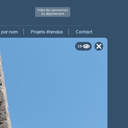
Index des panoramas
du département
par nom
Projets étendus
Contact
19