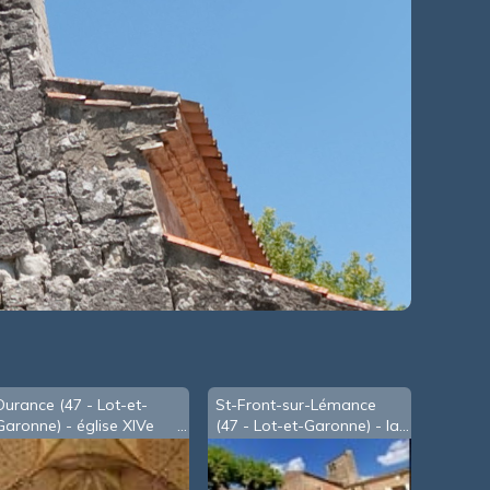
Durance (47 - Lot-et-
St-Front-sur-Lémance
Garonne) - église XIVe
(47 - Lot-et-Garonne) - la
siècle avec un choeur à 5
place
pans