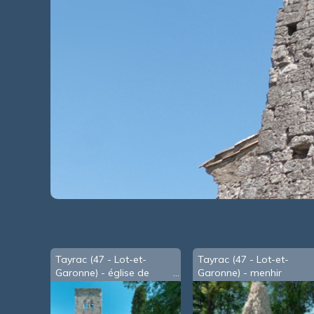
Tayrac (47 - Lot-et-
Tayrac (47 - Lot-et-
Garonne) - église de
Garonne) - menhir
Cambot