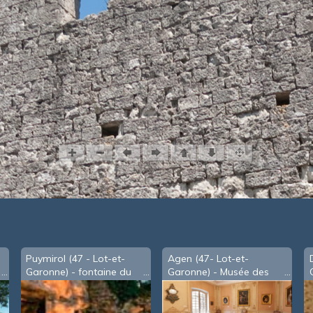
Puymirol (47 - Lot-et-
Agen (47- Lot-et-
Garonne) - fontaine du
Garonne) - Musée des
Rajol
Beaux-Arts - Salle du
Duc d'Aiguillon (2010)