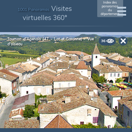
Index des
Visites
panoramas
1001 Panoramas
du
département
virtuelles 360°
Tournon d'Agenais (47 - Lot-et-Garonne) - Vue
36
d'oiseau