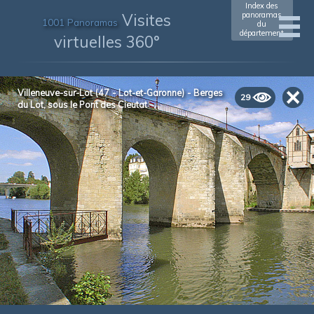
Index des
Visites
panoramas
1001 Panoramas
du
département
virtuelles 360°
Villeneuve-sur-Lot (47 - Lot-et-Garonne) - Berges
29
du Lot, sous le Pont des Cieutat