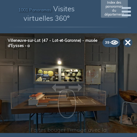
Index des
Visites
panoramas
1001 Panoramas
du
département
virtuelles 360°
Villeneuve-sur-Lot (47 - Lot-et-Garonne) - musée
39
d'Eysses - a