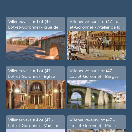
Villeneuve-sur-Lot (47 -
Villeneuve-sur-Lot (47-Lot-
Lot-et-Garonne) - crue de
et-Garonne) - Atelier de la
Janvier 2009 - c
menuiserie Américi
Villeneuve-sur-Lot (47 -
Villeneuve-sur-Lot (47 -
Lot-et-Garonne) - Eglise
Lot-et-Garonne) - Berges
Sainte Catherine
du Lot, sous le Pont des
Cieutat
Villeneuve-sur-Lot (47 -
Villeneuve-sur-Lot (47 -
Lot-et-Garonne) - Vue sur
Lot-et-Garonne) - Place
le Lot depuis le pont
Lafayette, dite des