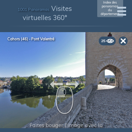
Index des
Visites
panoramas
1001 Panoramas
du
département
virtuelles 360°
Cahors (46) - Pont Valentré
25
Faites bouger l'image avec la