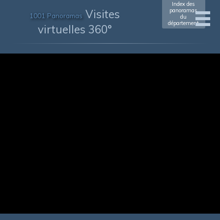
Index des
Visites
panoramas
1001 Panoramas
du
département
virtuelles 360°