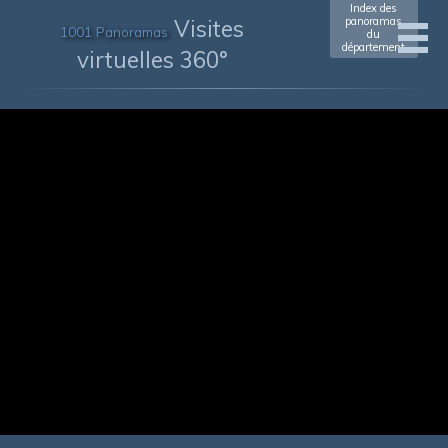
Index des
Visites
panoramas
1001 Panoramas
du
département
virtuelles 360°