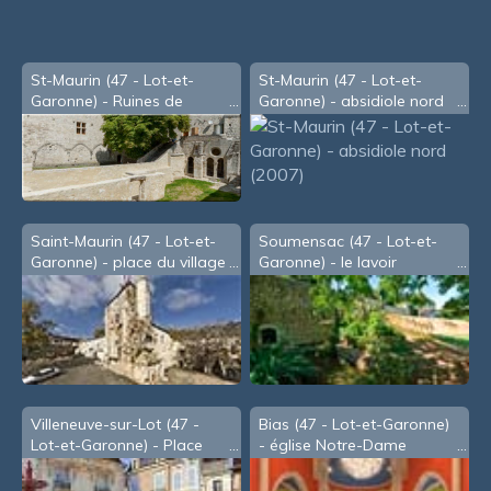
St-Maurin (47 - Lot-et-
St-Maurin (47 - Lot-et-
Garonne) - Ruines de
Garonne) - absidiole nord
l'abbaye (2007)
(2007)
Saint-Maurin (47 - Lot-et-
Soumensac (47 - Lot-et-
Garonne) - place du village
Garonne) - le lavoir
Villeneuve-sur-Lot (47 -
Bias (47 - Lot-et-Garonne)
Lot-et-Garonne) - Place
- église Notre-Dame
Lafayette, dite des
Cornières