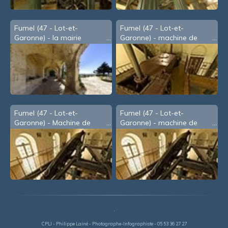
Fumel (47 - Lot-et-
Fumel (47 - Lot-et-
Garonne) - la mairie
Garonne) - machine de
Watt - 3
Fumel (47 - Lot-et-
Fumel (47 - Lot-et-
Garonne) - Machine de
Garonne) - machine de
Watt - 1
Watt - 2
CPLI - Philippe Lainé - Photographe-Infographiste - 05 53 36 27 27