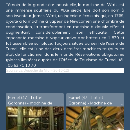
Témoin de la grande ère industrielle, la machine de Watt est
une immense soufflerie du XIX
e
siècle. Elle doit son nom à
son inventeur James Watt, un ingénieur écossais qui, en 1769,
ajoute à la machine à vapeur de Newcomen une chambre de
condensation, la transformant en machine à double effet et
augmentant considérablement son efficacité. Cette
imposante machine à vapeur arriva par bateau en 1 870 et
fut assemblée sur place. Toujours située au sein de l'usine de
Fumel, elle est l'une des deux dernières machines toujours en
état de fonctionner dans le monde.
Réservations obligatoires
(places limitées) auprès de l'Office de Tourisme de Fumel, tél.
: 05 53 71 13 70
(source La Dépêche du Midi - 26-10-12)
Fumel (47 - Lot-et-
Fumel (47 - Lot-et-
Garonne) - machine de
Garonne) - Machine de
Watt - 5
Watt (2007)