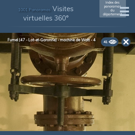
Index des
Visites
panoramas
1001 Panoramas
du
département
virtuelles 360°
Fumel (47 - Lot-et-Garonne) - machine de Watt - 4
41