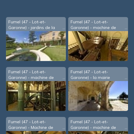
souris
Fumel (47 - Lot-et-
Fumel (47 - Lot-et-
Garonne) - jardins de la
Garonne) - machine de
mairie
Watt - 3
Fumel (47 - Lot-et-
Fumel (47 - Lot-et-
Garonne) - machine de
Garonne) - la mairie
Watt - 5
Fumel (47 - Lot-et-
Fumel (47 - Lot-et-
Garonne) - Machine de
Garonne) - machine de
Watt (2007)
Watt - 4