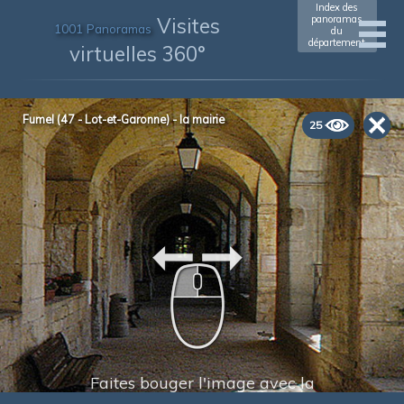
Index des
Visites
panoramas
1001 Panoramas
du
département
virtuelles 360°
Fumel (47 - Lot-et-Garonne) - la mairie
25
Faites bouger l'image avec la