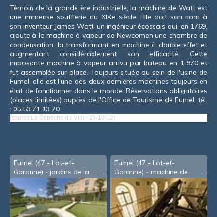
Témoin de la grande ère industrielle, la machine de Watt est
une immense soufflerie du XIX
e
siècle. Elle doit son nom à
son inventeur James Watt, un ingénieur écossais qui, en 1769,
ajoute à la machine à vapeur de Newcomen une chambre de
condensation, la transformant en machine à double effet et
augmentant considérablement son efficacité. Cette
imposante machine à vapeur arriva par bateau en 1 870 et
fut assemblée sur place. Toujours située au sein de l'usine de
Fumel, elle est l'une des deux dernières machines toujours en
état de fonctionner dans le monde.
Réservations obligatoires
(places limitées) auprès de l'Office de Tourisme de Fumel, tél.
: 05 53 71 13 70
(source La Dépêche du Midi - 26-10-12)
Fumel (47 - Lot-et-
Fumel (47 - Lot-et-
Garonne) - jardins de la
Garonne) - machine de
mairie
Watt - 2