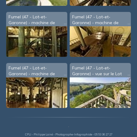
Fumel (47 - Lot-et-
Fumel (47 - Lot-et-
Garonne) - machine de
Garonne) - machine de
Watt - 5
Watt - 3
Fumel (47 - Lot-et-
Fumel (47 - Lot-et-
Garonne) - machine de
Garonne) - vue sur le Lot
Watt - 4
depuis la mairie
CPLI - Philippe Lainé - Photographe-Infographiste - 05 53 36 27 27