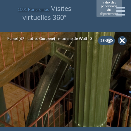
Index des
Visites
panoramas
1001 Panoramas
du
département
virtuelles 360°
Fumel (47 - Lot-et-Garonne) - machine de Watt - 3
25