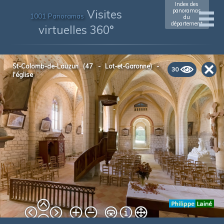
Index des
Visites
panoramas
1001 Panoramas
du
département
virtuelles 360°
St-Colomb-de-Lauzun (47 - Lot-et-Garonne) -
30
l'église
 - 
