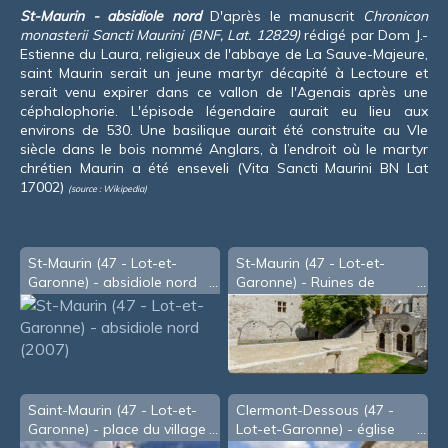
St-Maurin - absidiole nord
D'après le manuscrit
Chronicon
monasterii Sancti Maurini (BNF, Lat. 12829)
rédigé par Dom J.-
Estienne du Laura, religieux de l'abbaye de La Sauve-Majeure,
saint Maurin serait un jeune martyr décapité à Lectoure et
serait venu expirer dans ce vallon de l'Agenais après une
céphalophorie. L'épisode légendaire aurait eu lieu aux
environs de 530. Une basilique aurait été construite au VI
e
siècle dans le bois nommé Anglars, à l’endroit où le martyr
chrétien Maurin a été enseveli (Vita Sancti Maurini BN Lat
17002)
(source : Wikipedia)
St-Maurin (47 - Lot-et-
St-Maurin (47 - Lot-et-
Garonne) - absidiole nord
Garonne) - Ruines de
(2007)
l'abbaye (2007)
Saint-Maurin (47 - Lot-et-
Clermont-Dessous (47 -
Garonne) - place du village
Lot-et-Garonne) - église