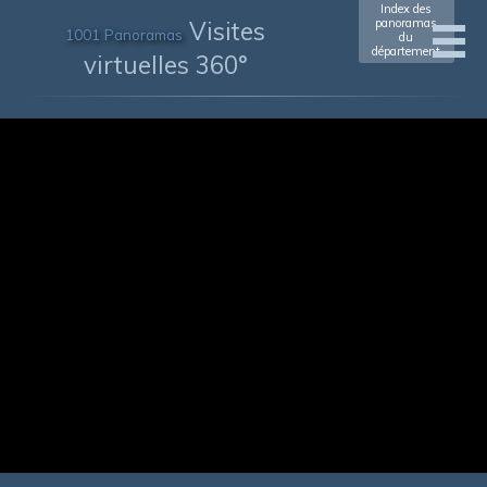
Index des
Visites
panoramas
1001 Panoramas
du
département
virtuelles 360°