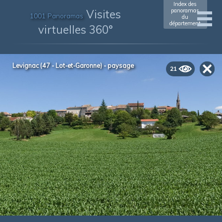
Index des
Visites
panoramas
1001 Panoramas
du
département
virtuelles 360°
Levignac (47 - Lot-et-Garonne) - paysage
21