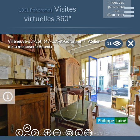
Index des
Visites
panoramas
1001 Panoramas
du
département
virtuelles 360°
xxxxxxxxxxxx
(xxxx)
Villeneuve-sur-Lot (47-Lot-et-Garonne) - Atelier
31
de la menuiserie Américi
© Philippe Lainé - 20