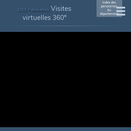
Index des
Visites
panoramas
1001 Panoramas
du
département
virtuelles 360°