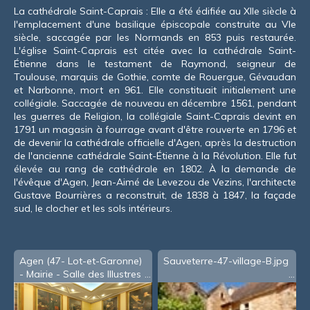
La cathédrale Saint-Caprais : Elle a été édifiée au XIIe siècle à
l'emplacement d'une basilique épiscopale construite au VIe
siècle, saccagée par les Normands en 853 puis restaurée.
L'église Saint-Caprais est citée avec la cathédrale Saint-
Étienne dans le testament de Raymond, seigneur de
Toulouse, marquis de Gothie, comte de Rouergue, Gévaudan
et Narbonne, mort en 961. Elle constituait initialement une
collégiale. Saccagée de nouveau en décembre 1561, pendant
les guerres de Religion, la collégiale Saint-Caprais devint en
1791 un magasin à fourrage avant d'être rouverte en 1796 et
de devenir la cathédrale officielle d'Agen, après la destruction
de l'ancienne cathédrale Saint-Étienne à la Révolution. Elle fut
élevée au rang de cathédrale en 1802. À la demande de
l'évêque d'Agen, Jean-Aimé de Levezou de Vezins, l'architecte
Gustave Bourrières a reconstruit, de 1838 à 1847, la façade
sud, le clocher et les sols intérieurs.
Agen (47- Lot-et-Garonne)
Sauveterre-47-village-B.jpg
- Mairie - Salle des Illustres
(version 2011)