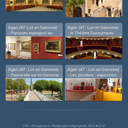
Agen (47-Lot-et-Garonne)
Agen (47- Lot-et-Garonne)
- Parcours espagnol au
- le Théâtre Ducourneau
Musée d'Agen - Espace
(2012)
Goya
Agen (47- Lot-et-Garonne)
Agen (47 - Lot-et-Garonne)
- Passerelle sur la Garonne
- Les Jacobins : exposition
(2008)
Arts et traditions d'Afrique
(2010)
CPLI - Philippe Lainé - Photographe-Infographiste - 05 53 36 27 27