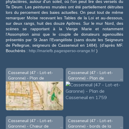
phylactères, autour d'un soleil, où l'on peut lire des versets du
Te Deum. Les peintures murales ont été partiellement détruites
lors du percement des baies actuelles. On peut tout de même
remarquer Moïse recevant les Tables de la Loi et au-dessous,
sur deux rangs, huit des douze Apôtres. Sur le mur Nord, des
scènes se rapportant à la Vierge Marie et notamment
l'Assomption ainsi que le couple de donateurs agenouillés
présentés par St Jean l'Evangéliste (sans doute les Seigneurs
de Pellegrue, seigneurs de Casseneuil en 1484). (d'après MF.
Bouchérès :
http://mariefb.pagesperso-orange.fr/
)
Casseneuil (47 - Lot-et-
Casseneuil (47 - Lot-et-
Garonne) - Plan de
Garonne) - Plan de
Casseneuil au XVIIIe
Casseneuil en 1759
Casseneuil (47 - Lot-et-
Casseneuil (47 - Lot-et-
Garonne) - Chœur de
Garonne) - bords de la