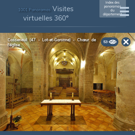
Index des
Visites
panoramas
1001 Panoramas
du
département
virtuelles 360°
Casseneuil (47 - Lot-et-Garonne) - Chœur de
53
l'église