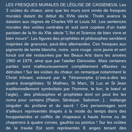
LES FRESQUES MURALES DE LÉGLISE DE CASSENEUIL Les
3 voûtes du chœur, ainsi que les murs sont ornés de fresques
murales datant du début du XVI
e
siècle. Tholin avance la
datation aux règnes de Charles VIII et Louis XII. Les sentences
morales des voûtes centrales et sud sont copiées d'un traité
parisien de la fin du XV
e
siècle "L'Art et Science de bien vivre et
bien mourir". Les figures des prophètes et philosophes semblent
inspirées de gravures, peut-être allemandes. Ces fresques aux
pigments de teinte blanche, noire, ocre rouge, ocre jaune et vert
foncé ont été restaurées par les Beaux Arts dans les années
1960 et 1979, ainsi que par l'atelier Génovisio. Mais certaines
parties sont malheureusement complètement effacées ou
détruites ! Sur les voûtes du chœur, on remarque notamment le
Christ trônant, entouré par le Tétramorphe (c'est-à-dire les
quatre évangélistes: St Mathieu, St Marc, St Luc et St Jean
traditionnellement symbolisés par l'homme, le lion, le bœuf et
l'aigle)... des philosophes et prophètes dont on peut lire les
noms pour certains (Platon, Sénèque, Salomon...)... mélange
singulier du profane et du sacré ! Ces personnages sont
d'ailleurs représentés drapés à la mode du temps dans des
houppelandes et coiffés de chapeaux à haute forme ou de
chaperons à quatre cornes, gaufrés ou pointus ! Sur les voûtes
de la travée Est sont représentés 8 anges tenant des