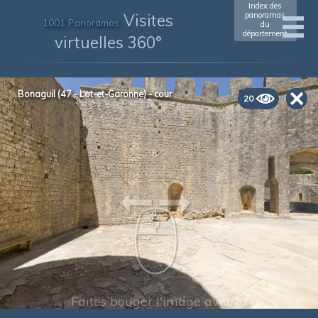
Index des
Visites
panoramas
1001 Panoramas
du
département
virtuelles 360°
Bonaguil (47 - Lot-et-Garonne) - cour
20