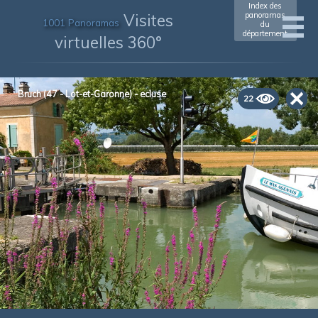
Index des
Visites
panoramas
1001 Panoramas
du
département
virtuelles 360°
Bruch (47 - Lot-et-Garonne) - ecluse
22