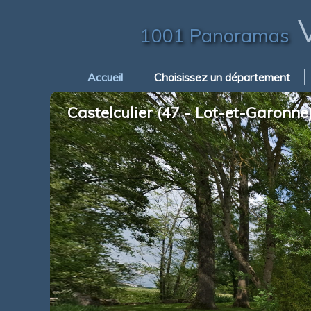
V
1001 Panoramas
Accueil
Choisissez un département
Castelculier (47 - Lot-et-Garonn