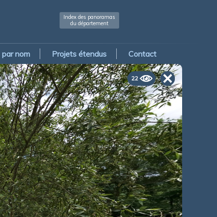
Index des panoramas
du département
par nom
Projets étendus
Contact
22