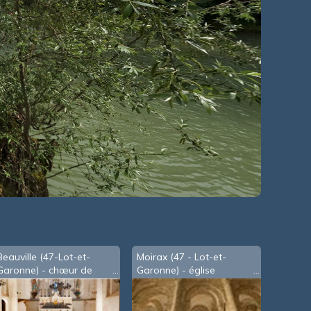
Beauville (47-Lot-et-
Moirax (47 - Lot-et-
Garonne) - chœur de
Garonne) - église
l'église St Caprais à
abbatiale
Marcoux