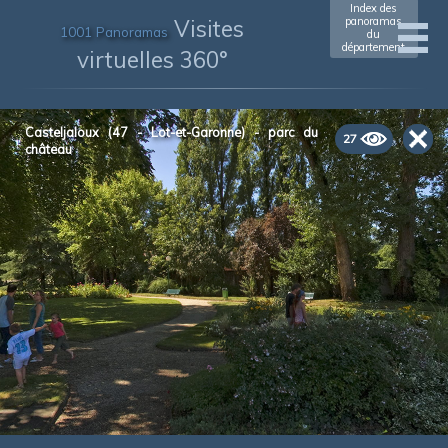
Index des
Visites
panoramas
1001 Panoramas
du
département
virtuelles 360°
Casteljaloux (47 - Lot-et-Garonne) - parc du
27
château