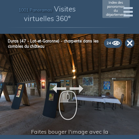
Index des
Visites
panoramas
1001 Panoramas
du
département
virtuelles 360°
Duras (47 - Lot-et-Garonne) - charpente dans les
24
combles du château
Faites bouger l'image avec la