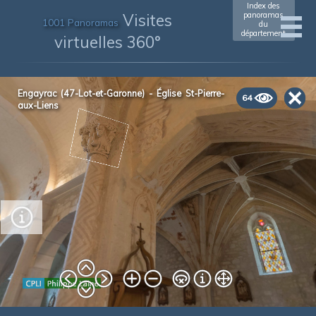
Index des
Visites
panoramas
1001 Panoramas
du
département
virtuelles 360°
Engayrac (47-Lot-et-Garonne) - Église St-Pierre-
64
aux-Liens