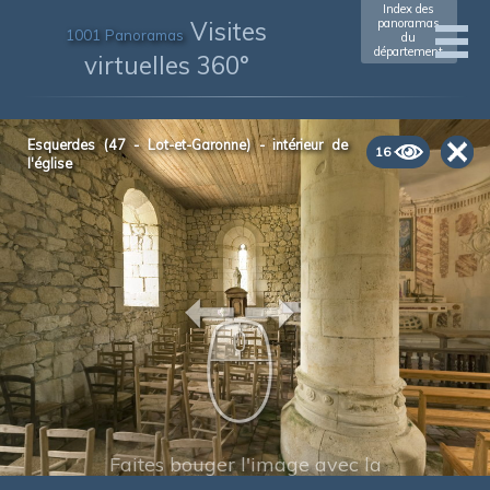
Index des
Visites
panoramas
1001 Panoramas
du
département
virtuelles 360°
Esquerdes (47 - Lot-et-Garonne) - intérieur de
16
l'église
Faites bouger l'image avec la