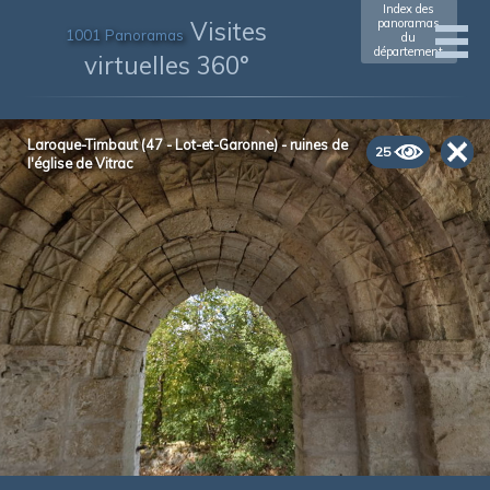
Index des
Visites
panoramas
1001 Panoramas
du
département
virtuelles 360°
Laroque-Timbaut (47 - Lot-et-Garonne) - ruines de
25
l'église de Vitrac