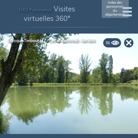
Index des
Visites
panoramas
1001 Panoramas
du
département
virtuelles 360°
Laroque-Timbaut (47 - Lot-et-Garonne) - les lacs
31