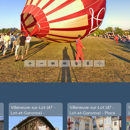
Villeneuve-sur-Lot (47 -
Villeneuve-sur-Lot (47 -
Lot-et-Garonne) -
Lot-et-Garonne) - Place
Viguerie (Palais de
Lafayette, dite des
Justice)
Cornières