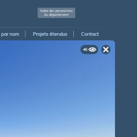
Index des panoramas
du département
par nom
Projets étendus
Contact
45