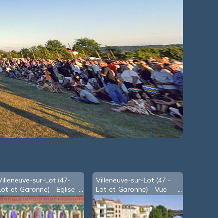
Villeneuve-sur-Lot (47-
Villeneuve-sur-Lot (47 -
Lot-et-Garonne) - Eglise
Lot-et-Garonne) - Vue
Sainte-Catherine:
sur le Lot depuis le pont
fresque des saints
des Cieutat