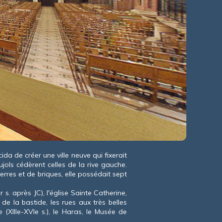
 de créer une ville neuve qui fixerait
jols cédèrent celles de la rive gauche.
erres et de briques, elle possédait sept
r
s. après JC), l'église Sainte Catherine,
de la bastide, les rues aux très belles
 (XIII
e
-XVI
e
s.), le Haras, le Musée de