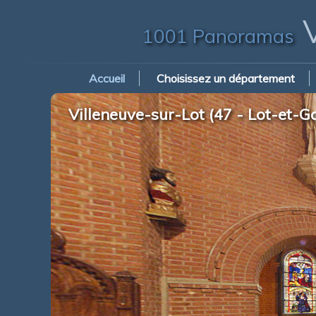
V
1001 Panoramas
Accueil
Choisissez un département
Villeneuve-sur-Lot (47 - Lot-et-G