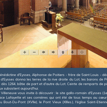
tine d'Eysses, Alphonse de Poitiers - frère de Saint Louis - décida
 d'Eysses donna les terres de la rive droite du Lot, les barons de Pu
e, dès 1264, bâtie de part et d'autre du Lot. Ceinte de remparts de pi
x subsistent aujourd'hui.
neuve vous invite à découvrir : le site gallo-romain d'Eysses (1
e
lace Lafayette et ses cornières qui ont été de tous temps au cœur 
u Bout-Du-Pont (XVII
e
), le Pont Vieux (XIII
e
s.), l'église Saint-Etienne