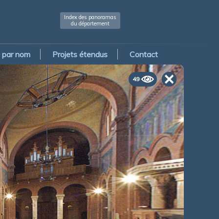
Index des panoramas
du département
par nom
Projets étendus
Contact
49