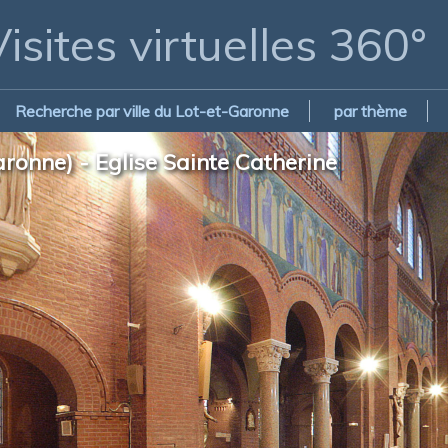
isites virtuelles 360°
Recherche par ville du Lot-et-Garonne
par thème
aronne) - Eglise Sainte Catherine