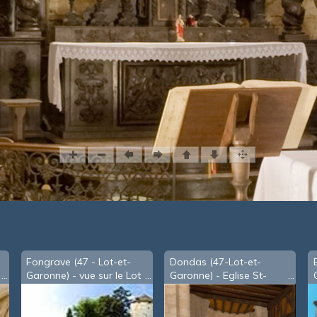
Fongrave (47 - Lot-et-
Dondas (47-Lot-et-
Garonne) - vue sur le Lot
Garonne) - Eglise St-
(2002)
Julien-des-Serres: l'entrée