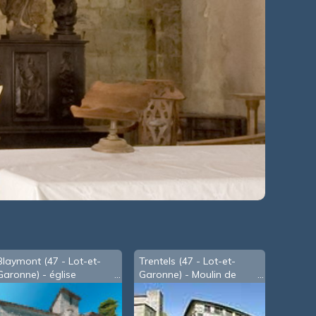
Blaymont (47 - Lot-et-
Trentels (47 - Lot-et-
Garonne) - église
Garonne) - Moulin de
(extérieur)
Lustrac