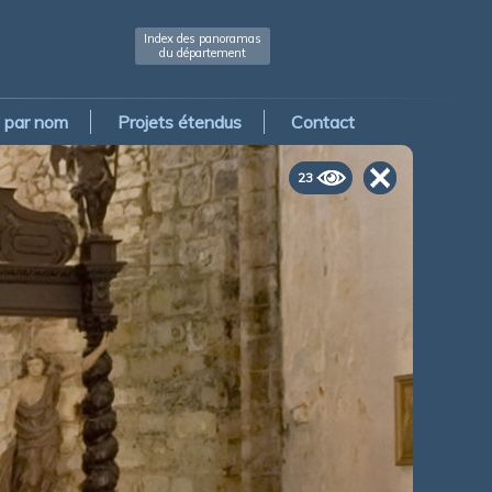
Index des panoramas
du département
par nom
Projets étendus
Contact
23