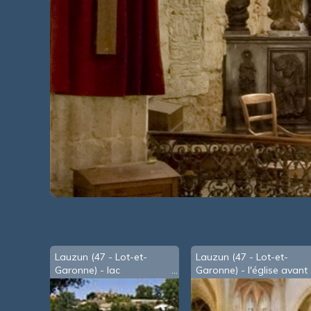
Lauzun (47 - Lot-et-
Lauzun (47 - Lot-et-
Garonne) - lac
Garonne) - l'église avant
restauration