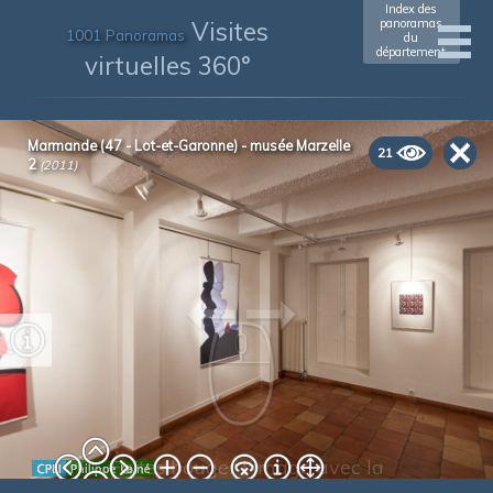
Index des
Visites
panoramas
1001 Panoramas
du
département
virtuelles 360°
xxxxxxxxxxxx
(xxxx)
Marmande (47 - Lot-et-Garonne) - musée Marzelle
21
2
(2011)