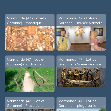
Marmande (47 - Lot-et-
Marmande (47 - Lot-et-
Garonne) - mosaique
Garonne) - musée Marzelle
relatant l'histoire de
- Christian Rampnoux -A-
Marmande
(2021)
Marmande (47 - Lot-et-
Marmande (47 - Lot-et-
Garonne) - jardins de la
Garonne) - Scène de mise
Filhole
au tombeau dans la
cathédrale
Marmande (47 - Lot-et-
Marmande (47 - Lot-et-
Garonne) - Place de la
Garonne) - plage sur la
Mairie
Garonne