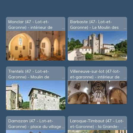
souris
Monclar (47 - Lot-et-
Barbaste (47- Lot-et-
Garonne) - intérieur de
Garonne) - Le Moulin des
l'église St Clair
Tours
Trentels (47 - Lot-et-
Villeneuve-sur-lot (47-lot-
Garonne) - Moulin de
et-garonne) - intérieur de
Lustrac
l'église St-Etienne (2003)
Damazan (47 - Lot-et-
Laroque-Timbaut (47 - Lot-
Garonne) - place du village
et-Garonne) - la Grande-
Roue