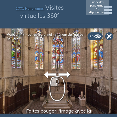
Index des
Visites
panoramas
1001 Panoramas
du
département
virtuelles 360°
Monclar (47 - Lot-et-Garonne) - intérieur de l'église
25
St Clair
Faites bouger l'image avec la