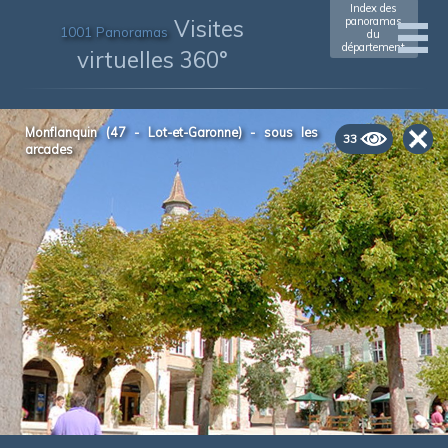
Index des
Visites
panoramas
1001 Panoramas
du
département
virtuelles 360°
Monflanquin (47 - Lot-et-Garonne) - sous les
33
arcades