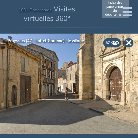
Index des
Visites
panoramas
1001 Panoramas
du
département
virtuelles 360°
Prayssas (47 - Lot-et-Garonne) - le village
37