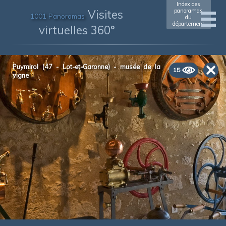
Index des
Visites
panoramas
1001 Panoramas
du
département
virtuelles 360°
Puymirol (47 - Lot-et-Garonne) - musée de la
15
vigne