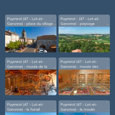
Puymirol (47 - Lot-et-
Puymirol - (47 - Lot-et-
Garonne) - place du village
Garonne) - paysage
Puymirol (47 - Lot-et-
Puymirol (47 - Lot-et-
Garonne) - musée de la
Garonne) - musée des
vigne
pierres
Puymirol (47 - Lot-et-
Puymirol (47 - Lot-et-
Garonne) - le foirail
Garonne) - le moulin