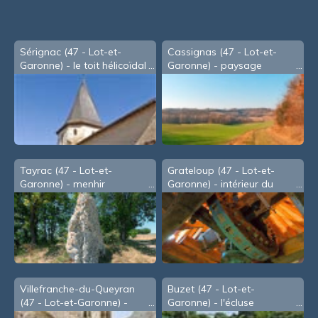
Sérignac (47 - Lot-et-
Cassignas (47 - Lot-et-
Garonne) - le toit hélicoïdal
Garonne) - paysage
de l'église
Tayrac (47 - Lot-et-
Grateloup (47 - Lot-et-
Garonne) - menhir
Garonne) - intérieur du
moulin de Gorry
Villefranche-du-Queyran
Buzet (47 - Lot-et-
(47 - Lot-et-Garonne) -
Garonne) - l'écluse
l'église St Savin