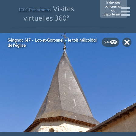
Index des
Visites
panoramas
1001 Panoramas
du
département
virtuelles 360°
Sérignac (47 - Lot-et-Garonne) - le toit hélicoïdal
24
de l'église