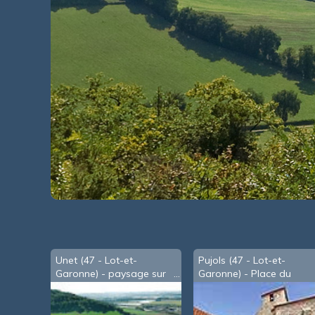
Unet (47 - Lot-et-
Pujols (47 - Lot-et-
Garonne) - paysage sur
Garonne) - Place du
la vallée
village