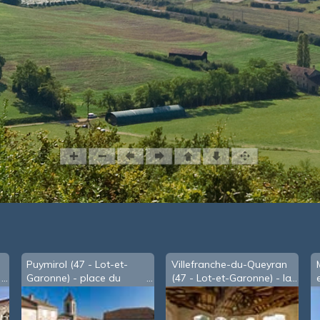
Puymirol (47 - Lot-et-
Villefranche-du-Queyran
Garonne) - place du
(47 - Lot-et-Garonne) - la
village
Halle