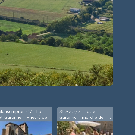
Monsempron (47 - Lot-
St-Avit (47 - Lot-et-
et-Garonne) - Prieuré de
Garonne) - marché de
bénédictins Saint-Géraud
potiers