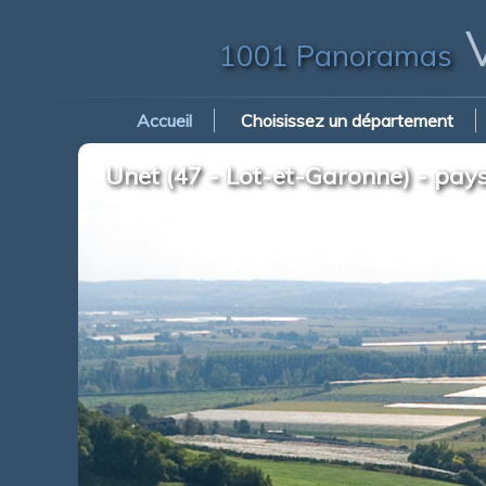
V
1001 Panoramas
Accueil
Choisissez un département
Unet (47 - Lot-et-Garonne) - pays