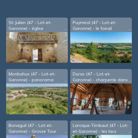
St-Julien (47 - Lot-et-
Puymirol (47 - Lot-et-
Garonne) - église
Garonne) - le foirail
Monbahus (47 - Lot-et-
Duras (47 - Lot-et-
Garonne) - panorama
Garonne) - charpente dans
depuis la butte de la
les combles du château
Vierge
Bonaguil (47 - Lot-et-
Laroque-Timbaut (47 - Lot-
Garonne) - Grosse Tour
et-Garonne) - les lacs