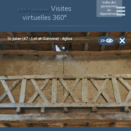
Index des
Visites
panoramas
1001 Panoramas
du
département
virtuelles 360°
St-Julien (47 - Lot-et-Garonne) - église
29