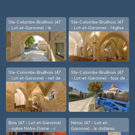
Ste-Colombe-Bruilhois (47
Ste-Colombe-Bruilhois (47
- Lot-et-Garonne) - le
- Lot-et-Garonne) - l'église
village
Ste-Colombe-Bruilhois (47
Ste-Colombe-Bruilhois (47
- Lot-et-Garonne) - nef de
- Lot-et-Garonne) - tour de
l'église
village
Bias (47 - Lot-et-Garonne)
Nérac (47 - Lot-et-
- église Notre-Dame - c
Garonne) - le château
Henri IV