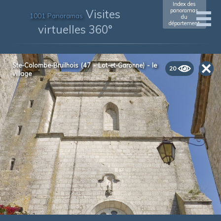
Index des
Visites
panoramas
1001 Panoramas
du
département
virtuelles 360°
Ste-Colombe-Bruilhois (47 - Lot-et-Garonne) - le
20
village