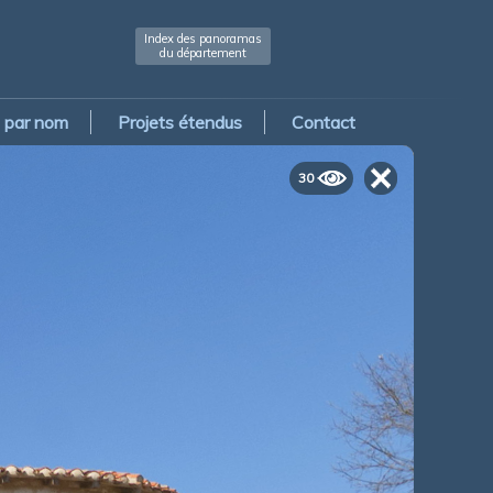
Index des panoramas
du département
par nom
Projets étendus
Contact
30