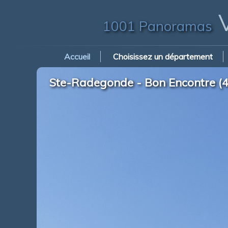
V
1001 Panoramas
Accueil
Choisissez un département
Ste-Radegonde - Bon Encontre (47