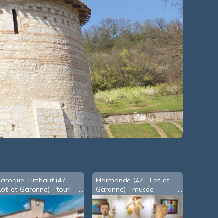
Laroque-Timbaut (47 -
Marmande (47 - Lot-et-
Lot-et-Garonne) - tour
Garonne) - musée
de l'horloge
Marzelle - Christian
Rampnoux -A- (2021)