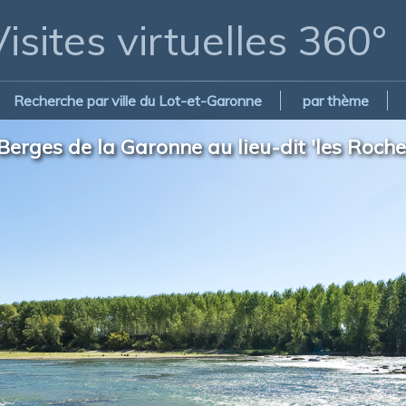
isites virtuelles 360°
Recherche par ville du Lot-et-Garonne
par thème
Berges de la Garonne au lieu-dit 'les Roche