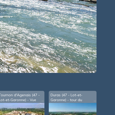
Tournon d'Agenais (47 -
Duras (47 - Lot-et-
Lot-et-Garonne) - Vue
Garonne) - tour du
d'oiseau
château