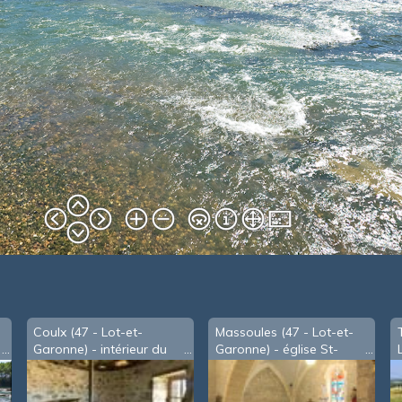
Coulx (47 - Lot-et-
Massoules (47 - Lot-et-
Garonne) - intérieur du
Garonne) - église St-
moulin
Pierre-es-Liens