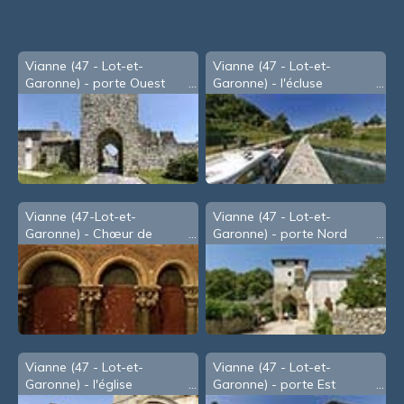
Vianne (47 - Lot-et-
Vianne (47 - Lot-et-
Garonne) - porte Ouest
Garonne) - l'écluse
Vianne (47-Lot-et-
Vianne (47 - Lot-et-
Garonne) - Chœur de
Garonne) - porte Nord
l'église Saint-Christophe
(2003)
Vianne (47 - Lot-et-
Vianne (47 - Lot-et-
Garonne) - l'église
Garonne) - porte Est