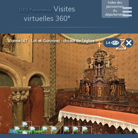
Index des
Visites
panoramas
1001 Panoramas
du
département
virtuelles 360°
Vianne (47 - Lot-et-Garonne) - choeur de l'église
14