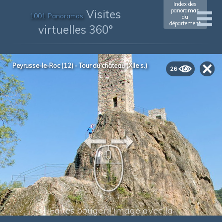
Index des
Visites
panoramas
1001 Panoramas
du
département
virtuelles 360°
Peyrusse-le-Roc (12) - Tour du château (XIIe s.)
26
Faites bouger l'image avec la