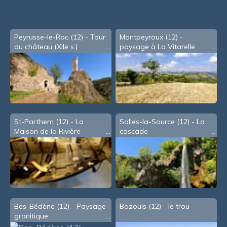
souris
Peyrusse-le-Roc (12) - Tour
Montpeyroux (12) -
du château (XIIe s.)
paysage à La Vitarelle
St-Parthem (12) - La
Salles-la-Source (12) - La
Maison de la Rivière
cascade
Bes-Bédène (12) - Paysage
Bozouls (12) - le trou
granitique