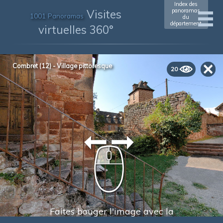
Index des
Visites
panoramas
1001 Panoramas
du
département
virtuelles 360°
Combret (12) - Village pittoresque
20
Faites bouger l'image avec la