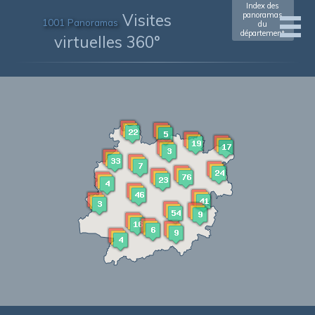
Index des
Visites
panoramas
1001 Panoramas
du
département
virtuelles 360°