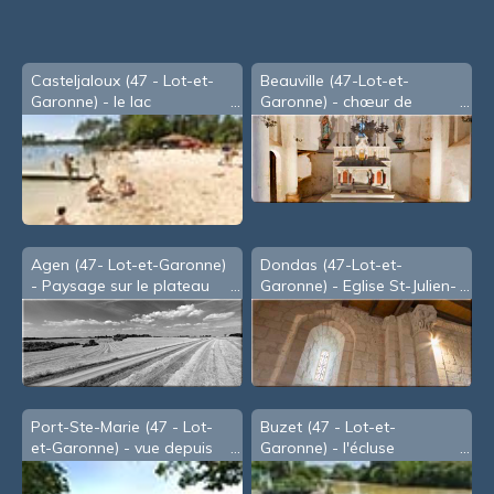
Casteljaloux (47 - Lot-et-
Beauville (47-Lot-et-
Garonne) - le lac
Garonne) - chœur de
l'église St Caprais à
Marcoux
Agen (47- Lot-et-Garonne)
Dondas (47-Lot-et-
- Paysage sur le plateau
Garonne) - Eglise St-Julien-
de Monbran (2008)
des-Serres: le chœur
Port-Ste-Marie (47 - Lot-
Buzet (47 - Lot-et-
et-Garonne) - vue depuis
Garonne) - l'écluse
St-Julien