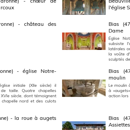
-Garonne) - chœur de
Beauvil
arcoux
l'église
ronne) - château des
Bias (4
Dame
Église Not
subsiste l
latérales o
la voûte d
sculptés de
onne) - église Notre-
Bias (4
moulin
ise initiale (XIIe siècle) il
Le moulin à
 de taille. Quatre chapelles
à «augets»
 XVIe siècle, dont témoignent
action lors
 chapelle nord et des culots
nne) - la roue à augets
Bias (4
Assiettes