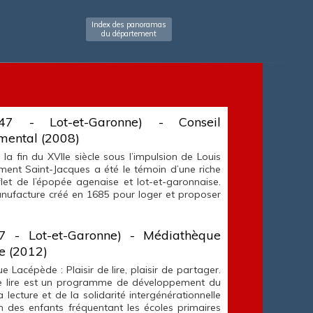
Index des panoramas
du département
47 - Lot-et-Garonne) - Conseil
mental (2008)
 la fin du XVIIe siècle sous l’impulsion de Louis
iment Saint-Jacques a été le témoin d’une riche
eflet de l’épopée agenaise et lot-et-garonnaise.
nufacture créé en 1685 pour loger et proposer
7 - Lot-et-Garonne) - Médiathèque
e (2012)
 Lacépède : Plaisir de lire, plaisir de partager.
ire lire est un programme de développement du
la lecture et de la solidarité intergénérationnelle
on des enfants fréquentant les écoles primaires