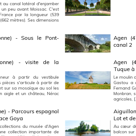
 au canal latéral d'enjamber
e un peu avant Moissac. C'est
France par la longueur (539
 (662 mètres). Ses dimensions
onne) - Sous le Pont-
Agen (4
canal 2
onne) - visite de la
Agen (4
Tuque à
neur à partir du vestibule
Le moulin d
 pièces s'articule à partir de
Gastou a 
t sur sa mosaïque au sol les
Fernand Ga
n aigle et un château, Nérac
Monbran, s
agricoles, [
e) - Parcours espagnol
Aiguillo
pace Goya
Lot et d
collections du musée d'Agen
Au cœur du
e collection importante de
balcon sur 