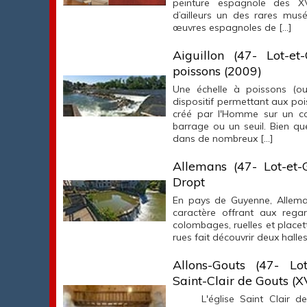
peinture espagnole des XVI
d’ailleurs un des rares mus
œuvres espagnoles de […]
Aiguillon (47- Lot-et
poissons (2009)
Une échelle à poissons (o
dispositif permettant aux poi
créé par l'Homme sur un co
barrage ou un seuil. Bien que
dans de nombreux […]
Allemans (47- Lot-et-
Dropt
En pays de Guyenne, Allema
caractère offrant aux rega
colombages, ruelles et place
rues fait découvrir deux halle
Allons-Gouts (47- Lot
Saint-Clair de Gouts (X
L'église Saint Clair de 