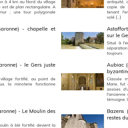
on à 4 km au Nord du village
antiquité, 
e est de plan rectangulaire. A
copie de l
 mur ; une tour polygonale
tenant l'e
volé […]
Garonne) - chapelle et
Astaffor
sur le Ge
Situé à l'e
séparatio
toujours.
aronne) - le Gers juste
Aubiac (
byzantin
village fortifié, au point de
Classée m
x, la minoterie fonctionne
Marie, fut 
assises d'
l'ancienne
témoigne. 
aronne) - Le Moulin des
Bazens (
restes d
lin à blé fortifié devient la