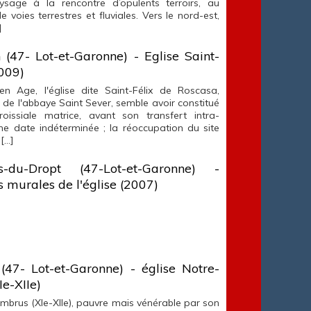
sage à la rencontre d’opulents terroirs, au
e voies terrestres et fluviales. Vers le nord-est,
]
n (47- Lot-et-Garonne) - Eglise Saint-
009)
Age, l'église dite Saint-Félix de Roscasa,
de l'abbaye Saint Sever, semble avoir constitué
aroissiale matrice, avant son transfert intra-
e date indéterminée ; la réoccupation du site
[…]
s-du-Dropt (47-Lot-et-Garonne) -
s murales de l'église (2007)
47- Lot-et-Garonne) - église Notre-
e-XIIe)
Ambrus (XIe-XIIe), pauvre mais vénérable par son