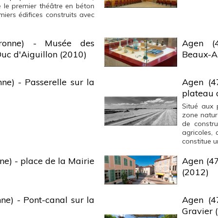
le premier théâtre en béton
ers édifices construits avec
aronne) - Musée des
Agen (4
uc d'Aiguillon (2010)
Beaux-Ar
ne) - Passerelle sur la
Agen (4
plateau 
Situé aux 
zone natur
de constru
agricoles, 
constitue un
e) - place de la Mairie
Agen (47
(2012)
ne) - Pont-canal sur la
Agen (4
Gravier 