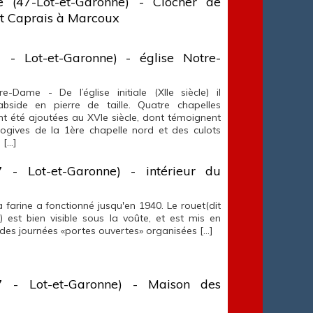
le (47-Lot-et-Garonne) - Clocher de
 St Caprais à Marcoux
7 - Lot-et-Garonne) - église Notre-
re-Dame - De l’église initiale (XIIe siècle) il
'abside en pierre de taille. Quatre chapelles
nt été ajoutées au XVIe siècle, dont témoignent
'ogives de la 1ère chapelle nord et des culots
 […]
7 - Lot-et-Garonne) - intérieur du
 farine a fonctionné jusqu'en 1940. Le rouet(dit
) est bien visible sous la voûte, et est mis en
 des journées «portes ouvertes» organisées […]
7 - Lot-et-Garonne) - Maison des