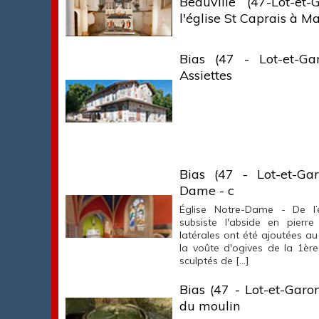
Beauville (47-Lot-et
l'église St Caprais à M
Bias (47 - Lot-et-Ga
Assiettes
Bias (47 - Lot-et-Gar
Dame - c
Église Notre-Dame - De l’égl
subsiste l'abside en pierre
latérales ont été ajoutées au
la voûte d'ogives de la 1ère
sculptés de […]
Bias (47 - Lot-et-Garo
du moulin