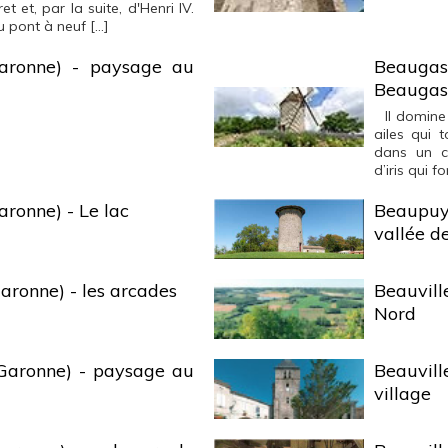
t et, par la suite, d'Henri IV.
 pont à neuf […]
Garonne) - paysage au
Beaugas
Beaugas
Il domine 
ailes qui 
dans un ca
d’iris qui fo
aronne) - Le lac
Beaupuy
vallée d
Garonne) - les arcades
Beauvill
Nord
-Garonne) - paysage au
Beauvil
village