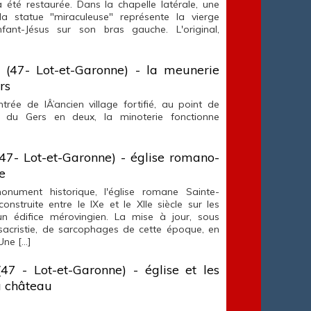
a été restaurée. Dans la chapelle latérale, une
a statue "miraculeuse" représente la vierge
nfant-Jésus sur son bras gauche. L'original,
t (47- Lot-et-Garonne) - la meunerie
rs
ntrée de lÂ’ancien village fortifié, au point de
n du Gers en deux, la minoterie fonctionne
47- Lot-et-Garonne) - église romano-
e
onument historique, l'église romane Sainte-
construite entre le IXe et le XIIe siècle sur les
un édifice mérovingien. La mise à jour, sous
 sacristie, de sarcophages de cette époque, en
Une […]
47 - Lot-et-Garonne) - église et les
u château