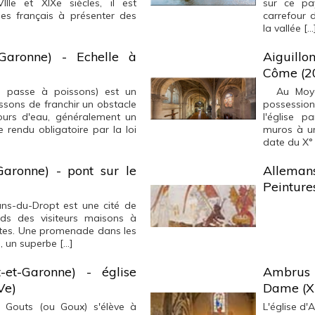
IIe et XIXe siècles, il est
sur ce pay
ées français à présenter des
carrefour d
la vallée […
-Garonne) - Echelle à
Aiguillo
Côme (2
u passe à poissons) est un
Au Moyen 
ssons de franchir un obstacle
possession 
urs d'eau, généralement un
l'église p
 rendu obligatoire par la loi
muros à un
date du X° 
Garonne) - pont sur le
Alleman
Peinture
ns-du-Dropt est une cité de
rds des visiteurs maisons à
ttes. Une promenade dans les
s, un superbe […]
-et-Garonne) - église
Ambrus (
Ve)
Dame (XI
Gouts (ou Goux) s'élève à
L'église d'