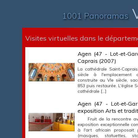
V
1001 Panoramas
Visites virtuelles dans le départem
Agen (47 - Lot-et-Gar
Caprais (2007)
La cathédrale Saint-Caprais 
siècle à l'emplacement d
construite au VIe siècle, s
853 puis restaurée. L'église S
cathédrale […]
Agen (47 - Lot-et-Gar
exposition Arts et tradi
Fruit de la rencontre avec
exposition exceptionnelle c
à l'art africain proposait
(masques, statuettes, sta