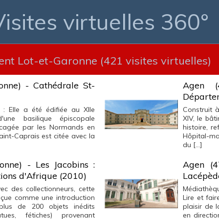
isites virtuelles 360°
ent Lot-et-Garonne (421 visites virtuelles)
onne) - Cathédrale St-
Agen (
Départe
: Elle a été édifiée au XIIe
Construit à
'une basilique épiscopale
XIV, le bât
accagée par les Normands en
histoire, r
aint-Caprais est citée avec la
Hôpital-ma
du […]
onne) - Les Jacobins :
Agen (4
tions d'Afrique (2010)
Lacépèd
 des collectionneurs, cette
Médiathèque
onçue comme une introduction
Lire et fa
 plus de 200 objets inédits
plaisir de 
tues, fétiches) provenant
en directi