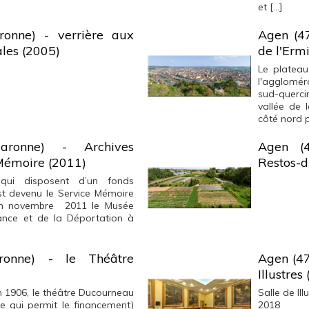
et […]
ronne) - verrière aux
Agen (47
les (2005)
de l'Erm
Le platea
l'agglomé
sud-querci
vallée de 
côté nord p
aronne) - Archives
Agen (4
 Mémoire (2011)
Restos-d
 qui disposent d’un fonds
st devenu le Service Mémoire
 en novembre 2011 le Musée
ance et de la Déportation à
ronne) - le Théâtre
Agen (47
Illustres
 1906, le théâtre Ducourneau
Salle de Il
 qui permit le financement)
2018